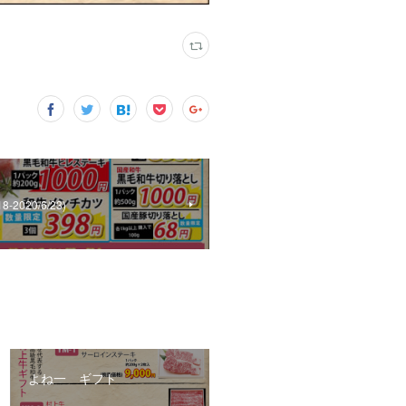
8‐2020/6/23)
よね一 ギフト